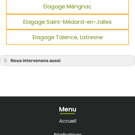
Elagage Mérignac
Elagage Saint-Médard-en-Jalles
Elagage Talence, Latresne
Nous intervenons aussi
Élagage au Bouscat
Élagage à Eysines
Élagage à Marcheprime
Élagage à Bruges
Élagage à Parempuyre
Élagage à Blanquefort
Élagage à Bassens
Élagage à Castelnau-de-Médoc
Élagage à Sainte-Hélène
Menu
Élagage à Saint-Aubin-de-Médoc
Élagage à Lacanau
Élagage à Bègles
Accueil
Élagage à Villenave-d’Ornon
Élagage à Bordeaux
Élagage à Bouliac
Réalisations