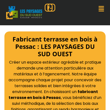
Fabricant terrasse en bois à
Pessac : LES PAYSAGES DU
SUD OUEST
Créer un espace extérieur agréable et pratique
demande une attention particulière aux
matériaux et à l’agencement. Notre équipe
accompagne chaque projet pour concevoir des
terrasses solides et bien intégrées à votre
environnement. En choisissant un
fabricant
terrasse en bois à Pessac
, vous bénéficiez d’un
suivi méthodique, de la sélection des bois aux
finitions, garantissant un rendu harmonieux et