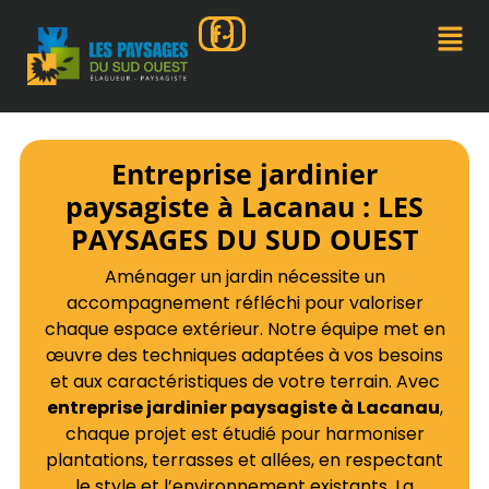
Entreprise jardinier
paysagiste à Lacanau : LES
PAYSAGES DU SUD OUEST
Aménager un jardin nécessite un
accompagnement réfléchi pour valoriser
chaque espace extérieur. Notre équipe met en
œuvre des techniques adaptées à vos besoins
et aux caractéristiques de votre terrain. Avec
entreprise jardinier paysagiste à Lacanau
,
chaque projet est étudié pour harmoniser
plantations, terrasses et allées, en respectant
le style et l’environnement existants. La