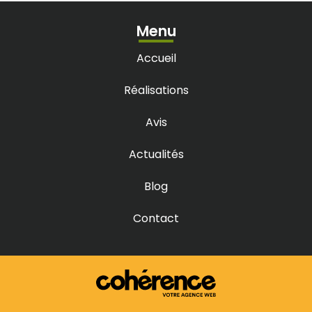
Entreprise jardinier paysagiste à Cenon
Entreprise jardinier paysagiste à Cestas
Menu
Entreprise jardinier paysagiste à Eysines
Entreprise jardinier paysagiste à La Brède
Entreprise jardinier paysagiste à Lacanau
Accueil
Entreprise jardinier paysagiste à Latresne
Entreprise jardinier paysagiste à Léognan
Entreprise jardinier paysagiste à Libourne
Réalisations
Entreprise jardinier paysagiste à Marcheprime
Entreprise jardinier paysagiste à Martillac
Entreprise jardinier paysagiste à Mérignac
Avis
Entreprise jardinier paysagiste à Parempuyre
Entreprise jardinier paysagiste à Pessac
Entreprise jardinier paysagiste à Saint-Aubin-de-Médoc
Actualités
Entreprise jardinier paysagiste à Saint-Caprais-de-Bordeaux
Entreprise jardinier paysagiste à Saint-Médard-en-Jalles
Entreprise jardinier paysagiste à Sainte-Hélène
Blog
Entreprise jardinier paysagiste à Saucats
Entreprise jardinier paysagiste à Talence
Entreprise jardinier paysagiste à Villenave-d’Ornon
Contact
Entreprise jardinier paysagiste au Bouscat
Entreprise jardinier paysagiste au Haillan
Entreprise jardinier paysagiste en Gironde