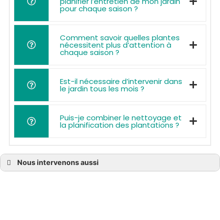
planifier l’entretien de mon jardin
pour chaque saison ?
Comment savoir quelles plantes
nécessitent plus d’attention à
chaque saison ?
Est-il nécessaire d’intervenir dans
le jardin tous les mois ?
Puis-je combiner le nettoyage et
la planification des plantations ?
Nous intervenons aussi
Entreprise jardinier paysagiste à Bassens
Entreprise jardinier paysagiste à Bègles
Entreprise jardinier paysagiste à Blanquefort
Entreprise jardinier paysagiste à Bordeaux
Entreprise jardinier paysagiste à Bouliac
Entreprise jardinier paysagiste à Bruges
Entreprise jardinier paysagiste à Castelnau-de-Médoc