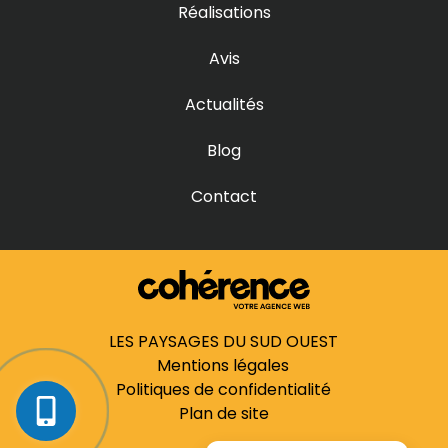
Entreprise jardinier paysagiste à Libourne
Réalisations
Entreprise jardinier paysagiste à Marcheprime
Entreprise jardinier paysagiste à Martillac
Entreprise jardinier paysagiste à Mérignac
Avis
Entreprise jardinier paysagiste à Parempuyre
Entreprise jardinier paysagiste à Pessac
Entreprise jardinier paysagiste à Saint-Aubin-de-Médoc
Actualités
Entreprise jardinier paysagiste à Saint-Caprais-de-Bordeaux
Entreprise jardinier paysagiste à Saint-Médard-en-Jalles
Entreprise jardinier paysagiste à Sainte-Hélène
Blog
Entreprise jardinier paysagiste à Saucats
Entreprise jardinier paysagiste à Talence
Entreprise jardinier paysagiste à Villenave-d’Ornon
Contact
Entreprise jardinier paysagiste au Bouscat
Entreprise jardinier paysagiste au Haillan
Entreprise jardinier paysagiste en Gironde
LES PAYSAGES DU SUD OUEST
Mentions légales
Politiques de confidentialité
Plan de site