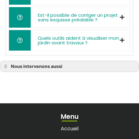
Est-il possible de corriger un projet
sans esquisse préalable ?
Quels outils aident à visualiser mon
jardin avant travaux ?
Nous intervenons aussi
Entreprise jardinier paysagiste à Bassens
Entreprise jardinier paysagiste à Bègles
Entreprise jardinier paysagiste à Blanquefort
Entreprise jardinier paysagiste à Bordeaux
Entreprise jardinier paysagiste à Bouliac
Entreprise jardinier paysagiste à Bruges
Entreprise jardinier paysagiste à Castelnau-de-Médoc
Entreprise jardinier paysagiste à Cenon
Entreprise jardinier paysagiste à Cestas
Menu
Entreprise jardinier paysagiste à Eysines
Entreprise jardinier paysagiste à La Brède
Entreprise jardinier paysagiste à Lacanau
Accueil
Entreprise jardinier paysagiste à Latresne
Entreprise jardinier paysagiste à Léognan