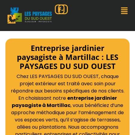
Entreprise jardinier
paysagiste à Martillac : LES
PAYSAGES DU SUD OUEST
Chez LES PAYSAGES DU SUD OUEST, chaque
projet extérieur est traité avec soin pour
répondre aux besoins spécifiques de nos clients.
En choisissant notre
entreprise jardinier
paysagiste à Martillac
, vous bénéficiez d’une
approche méthodique pour l’aménagement de
vos espaces verts, qu’il s’agisse de terrasses,
allées ou plantations. Nous accompagnons
particuliers, entreprises et collectivités pour