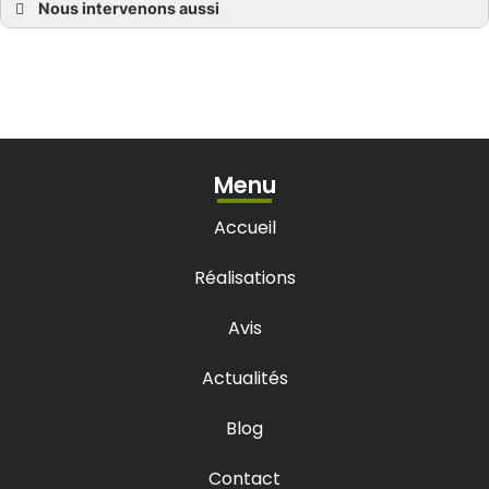
Nous intervenons aussi
Terrasse bois à Bassens
Terrasse bois à Blanquefort
Terrasse bois à Bruges
Terrasse bois à Castelnau-de-Médoc
Terrasse bois à Eysines
Terrasse bois à Lacanau
Terrasse bois à Marcheprime
Terrasse bois à Parempuyre
Terrasse bois à Saint-Aubin-de-Médoc
Menu
Terrasse bois à Sainte-Hélène
Terrasse bois au Bouscat
Terrasse bois Bègles, Villenave-d’Ornon
Accueil
Terrasse bois Bordeaux
Terrasse bois Bouliac
Terrasse bois Cestas, Pessac
Réalisations
Terrasse bois Gironde
Terrasse bois Le Haillan, Cenon
Terrasse bois Léognan, Saint-Caprais-de-Bordeaux
Avis
Terrasse bois Libourne
Terrasse bois Martillac, Saucats, La Brède
Terrasse bois Mérignac
Actualités
Terrasse bois Saint-Médard-en-Jalles
Terrasse bois Talence, Latresne
Blog
Contact