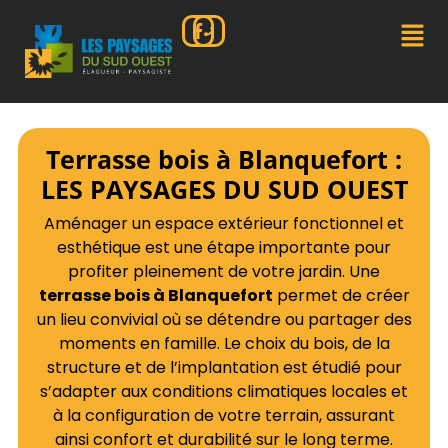
Terrasse bois à Blanquefort :
LES PAYSAGES DU SUD OUEST
Aménager un espace extérieur fonctionnel et
esthétique est une étape importante pour
profiter pleinement de votre jardin. Une
terrasse bois à Blanquefort
permet de créer
un lieu convivial où se détendre ou partager des
moments en famille. Le choix du bois, de la
structure et de l’implantation est étudié pour
s’adapter aux conditions climatiques locales et
à la configuration de votre terrain, assurant
ainsi confort et durabilité sur le long terme.