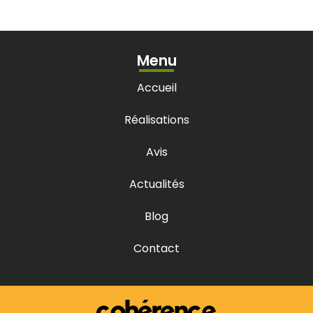
Terrasse bois à Eysines
Terrasse bois à Lacanau
Terrasse bois à Marcheprime
Terrasse bois à Parempuyre
Terrasse bois à Saint-Aubin-de-Médoc
Menu
Terrasse bois à Sainte-Hélène
Terrasse bois au Bouscat
Terrasse bois Bègles, Villenave-d’Ornon
Accueil
Terrasse bois Bordeaux
Terrasse bois Bouliac
Terrasse bois Cestas, Pessac
Réalisations
Terrasse bois Gironde
Terrasse bois Le Haillan, Cenon
Terrasse bois Léognan, Saint-Caprais-de-Bordeaux
Avis
Terrasse bois Libourne
Terrasse bois Martillac, Saucats, La Brède
Terrasse bois Mérignac
Actualités
Terrasse bois Saint-Médard-en-Jalles
Terrasse bois Talence, Latresne
Blog
Contact