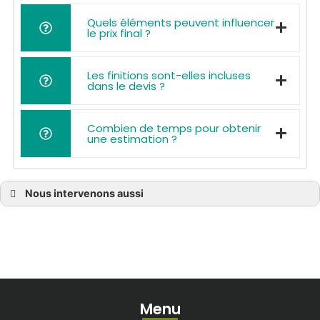
Quels éléments peuvent influencer
le prix final ?
Les finitions sont-elles incluses
dans le devis ?
Combien de temps pour obtenir
une estimation ?
Nous intervenons aussi
Prix terrasse bois à Bassens
Prix terrasse bois à Bègles
Prix terrasse bois à Blanquefort
Prix terrasse bois à Bordeaux
Prix terrasse bois à Bouliac
Prix terrasse bois à Bruges
Prix terrasse bois à Castelnau-de-Médoc
Prix terrasse bois à Cenon
Prix terrasse bois à Cestas
Menu
Prix terrasse bois à Eysines
Prix terrasse bois à La Brède