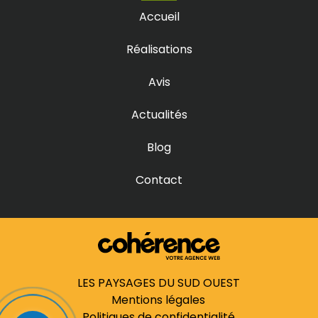
Prix terrasse bois à Lacanau
Accueil
Prix terrasse bois à Latresne
Prix terrasse bois à Léognan
Prix terrasse bois à Libourne
Réalisations
Prix terrasse bois à Marcheprime
Prix terrasse bois à Martillac
Prix terrasse bois à Mérignac
Avis
Prix terrasse bois à Parempuyre
Prix terrasse bois à Pessac
Prix terrasse bois à Saint-Aubin-de-Médoc
Actualités
Prix terrasse bois à Saint-Caprais-de-Bordeaux
Prix terrasse bois à Saint-Médard-en-Jalles
Prix terrasse bois à Sainte-Hélène
Blog
Prix terrasse bois à Saucats
Prix terrasse bois à Talence
Prix terrasse bois à Villenave-d’Ornon
Contact
Prix terrasse bois au Bouscat
Prix terrasse bois au Haillan
Prix terrasse bois en Gironde
LES PAYSAGES DU SUD OUEST
Mentions légales
Politiques de confidentialité