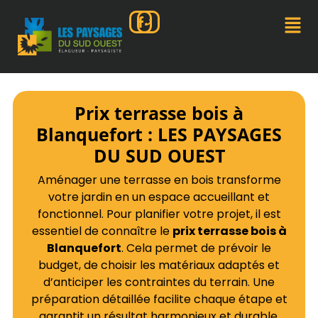
Prix terrasse bois à
Blanquefort : LES PAYSAGES
DU SUD OUEST
Aménager une terrasse en bois transforme
votre jardin en un espace accueillant et
fonctionnel. Pour planifier votre projet, il est
essentiel de connaître le
prix terrasse bois à
Blanquefort
. Cela permet de prévoir le
budget, de choisir les matériaux adaptés et
d’anticiper les contraintes du terrain. Une
préparation détaillée facilite chaque étape et
garantit un résultat harmonieux et durable.