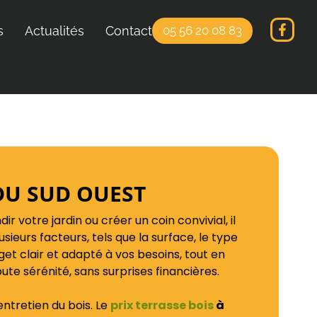
s
Actualités
Contact
05 56 20 08 83
S DU SUD OUEST
votre jardin ou créer un coin convivial, il
ieurs facteurs, tels que la surface, le type
dget clair et adapté à vos besoins, tout en
te sérénité, sans surprises financières.
ntretien du bois. Le
prix terrasse bois
à