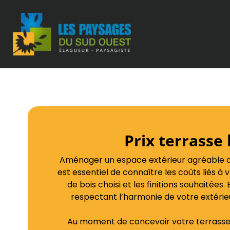
Prix terrasse
Aménager un espace extérieur agréable dema
est essentiel de connaître les coûts liés à 
de bois choisi et les finitions souhaitées
respectant l’harmonie de votre extérieu
Au moment de concevoir votre terrasse, i