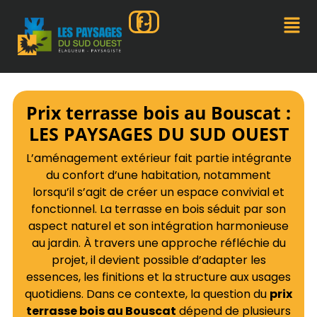
Prix terrasse bois au Bouscat :
LES PAYSAGES DU SUD OUEST
L’aménagement extérieur fait partie intégrante
du confort d’une habitation, notamment
lorsqu’il s’agit de créer un espace convivial et
fonctionnel. La terrasse en bois séduit par son
aspect naturel et son intégration harmonieuse
au jardin. À travers une approche réfléchie du
projet, il devient possible d’adapter les
essences, les finitions et la structure aux usages
quotidiens. Dans ce contexte, la question du
prix
terrasse bois au Bouscat
dépend de plusieurs