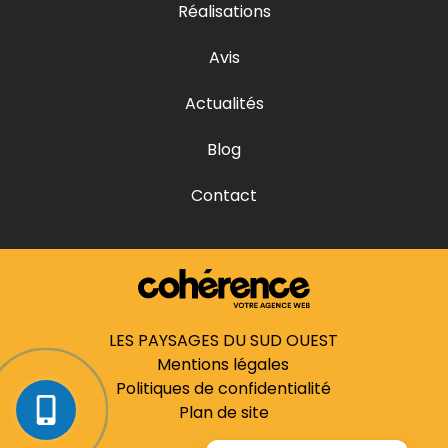
Réalisations
Prix terrasse bois à Marcheprime
Prix terrasse bois à Martillac
Prix terrasse bois à Mérignac
Avis
Prix terrasse bois à Parempuyre
Prix terrasse bois à Pessac
Prix terrasse bois à Saint-Aubin-de-Médoc
Actualités
Prix terrasse bois à Saint-Caprais-de-Bordeaux
Prix terrasse bois à Saint-Médard-en-Jalles
Prix terrasse bois à Sainte-Hélène
Blog
Prix terrasse bois à Saucats
Prix terrasse bois à Talence
Prix terrasse bois à Villenave-d’Ornon
Contact
Prix terrasse bois au Bouscat
Prix terrasse bois au Haillan
Prix terrasse bois en Gironde
LES PAYSAGES DU SUD OUEST
Mentions légales
Politiques de confidentialité
Plan de site