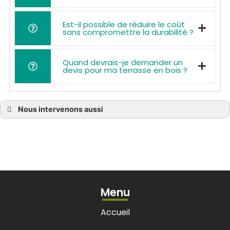
Est-il possible de réduire le coût
sans compromettre la durabilité ?
Quand devrais-je demander un
devis pour ma terrasse en bois ?
Nous intervenons aussi
Prix terrasse bois à Bassens
Prix terrasse bois à Bègles
Prix terrasse bois à Blanquefort
Prix terrasse bois à Bordeaux
Prix terrasse bois à Bouliac
Prix terrasse bois à Bruges
Prix terrasse bois à Castelnau-de-Médoc
Prix terrasse bois à Cenon
Prix terrasse bois à Cestas
Menu
Prix terrasse bois à Eysines
Prix terrasse bois à La Brède
Prix terrasse bois à Lacanau
Accueil
Prix terrasse bois à Latresne
Prix terrasse bois à Léognan
Prix terrasse bois à Libourne