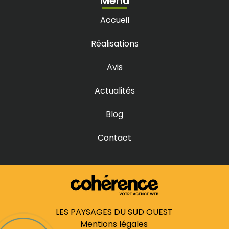
Menu
Prix terrasse bois à La Brède
Prix terrasse bois à Lacanau
Accueil
Prix terrasse bois à Latresne
Prix terrasse bois à Léognan
Prix terrasse bois à Libourne
Réalisations
Prix terrasse bois à Marcheprime
Prix terrasse bois à Martillac
Prix terrasse bois à Mérignac
Avis
Prix terrasse bois à Parempuyre
Prix terrasse bois à Pessac
Prix terrasse bois à Saint-Aubin-de-Médoc
Actualités
Prix terrasse bois à Saint-Caprais-de-Bordeaux
Prix terrasse bois à Saint-Médard-en-Jalles
Prix terrasse bois à Sainte-Hélène
Blog
Prix terrasse bois à Saucats
Prix terrasse bois à Talence
Prix terrasse bois à Villenave-d’Ornon
Contact
Prix terrasse bois au Bouscat
Prix terrasse bois au Haillan
Prix terrasse bois en Gironde
LES PAYSAGES DU SUD OUEST
Mentions légales