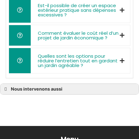
Est-il possible de créer un espace
extérieur pratique sans dépenses
excessives ?
Comment évaluer le coût réel d’un
projet de jardin économique ?
Quelles sont les options pour
réduire l’entretien tout en gardant
un jardin agréable ?
Nous intervenons aussi
Prix terrasse bois à Bassens
Prix terrasse bois à Bègles
Prix terrasse bois à Blanquefort
Prix terrasse bois à Bordeaux
Prix terrasse bois à Bouliac
Prix terrasse bois à Bruges
Prix terrasse bois à Castelnau-de-Médoc
Prix terrasse bois à Cenon
Prix terrasse bois à Cestas
Prix terrasse bois à Eysines