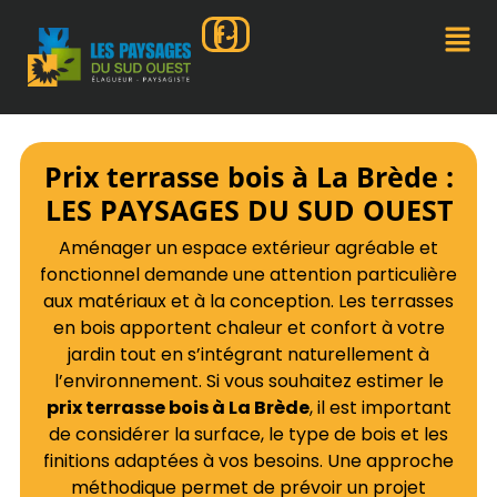
Prix terrasse bois à La Brède :
LES PAYSAGES DU SUD OUEST
Aménager un espace extérieur agréable et
fonctionnel demande une attention particulière
aux matériaux et à la conception. Les terrasses
en bois apportent chaleur et confort à votre
jardin tout en s’intégrant naturellement à
l’environnement. Si vous souhaitez estimer le
prix terrasse bois à La Brède
, il est important
de considérer la surface, le type de bois et les
finitions adaptées à vos besoins. Une approche
méthodique permet de prévoir un projet