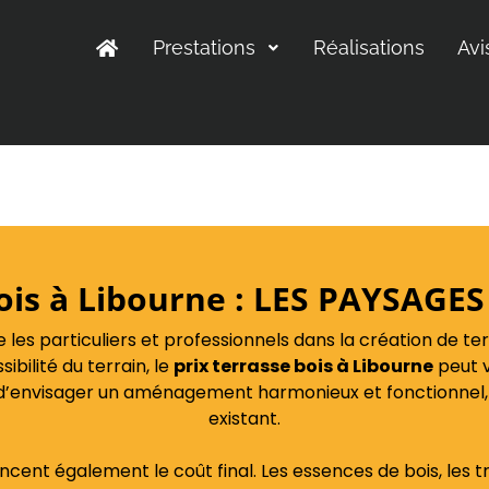
Prestations
Réalisations
Avi
bois à Libourne : LES PAYSAG
 particuliers et professionnels dans la création de te
sibilité du terrain, le
prix terrasse bois à Libourne
peut v
 d’envisager un aménagement harmonieux et fonctionnel,
existant.
luencent également le coût final. Les essences de bois, le