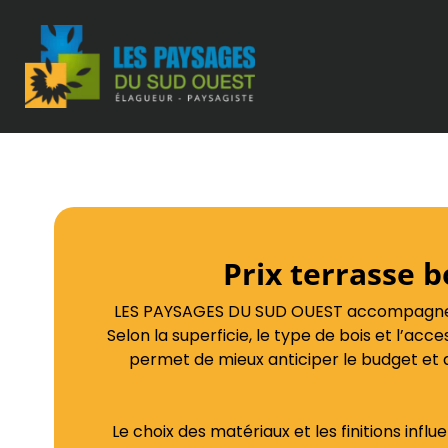
Prix terrasse 
LES PAYSAGES DU SUD OUEST accompagne les
Selon la superficie, le type de bois et l’acces
permet de mieux anticiper le budget et
Le choix des matériaux et les finitions inf