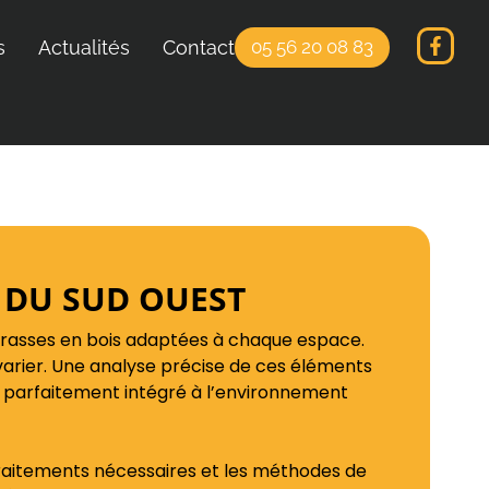
s
Actualités
Contact
05 56 20 08 83
ES DU SUD OUEST
rrasses en bois adaptées à chaque espace.
arier. Une analyse précise de ces éléments
 parfaitement intégré à l’environnement
s traitements nécessaires et les méthodes de